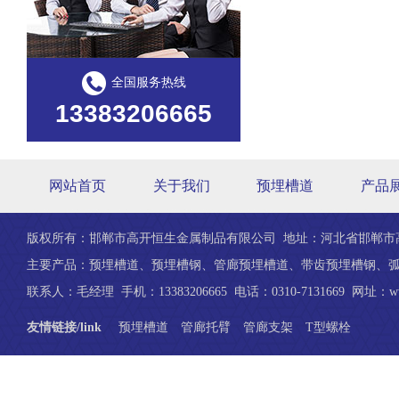
全国服务热线
13383206665
网站首页
关于我们
预埋槽道
产品
版权所有：邯郸市高开恒生金属制品有限公司 地址：河北省邯郸市
主要产品：
预埋槽道
、
预埋槽钢
、管廊预埋槽道、带齿预埋槽钢、弧
联系人：毛经理 手机：13383206665 电话：0310-7131669 网址：
w
友情链接/link
预埋槽道
管廊托臂
管廊支架
T型螺栓