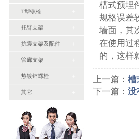
槽式预埋
T型螺栓
规格误差
托臂支架
墙面，其
在使用过
抗震支架及配件
的，这样
管廊支架
热镀锌螺栓
上一篇：
槽
下一篇：
没
其它